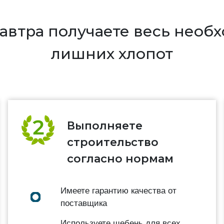
 завтра получаете весь нео
лишних хлопот
Выполняете
строительство
согласно нормам
Имеете гарантию качества от
поставщика
Используете щебень для всех